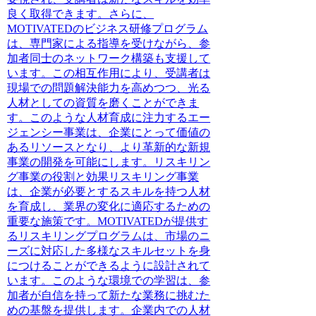
良く取得できます。さらに、
MOTIVATEDのビジネス研修プログラム
は、専門家による指導を受けながら、参
加者同士のネットワーク構築も支援して
います。この相互作用により、受講者は
現場での問題解決能力を高めつつ、光る
人材としての資質を磨くことができま
す。このような人材育成に注力するエー
ジェンシー事業は、企業にとって価値の
あるリソースとなり、より革新的な新規
事業の開発を可能にします。リスキリン
グ事業の役割と効果リスキリング事業
は、企業が必要とするスキルを持つ人材
を育成し、業界の変化に適応するための
重要な施策です。MOTIVATEDが提供す
るリスキリングプログラムは、市場のニ
ーズに対応した多様なスキルセットを身
につけることができるように設計されて
います。このような環境での学習は、参
加者が自信を持って新たな業務に挑むた
めの基盤を提供します。企業内での人材