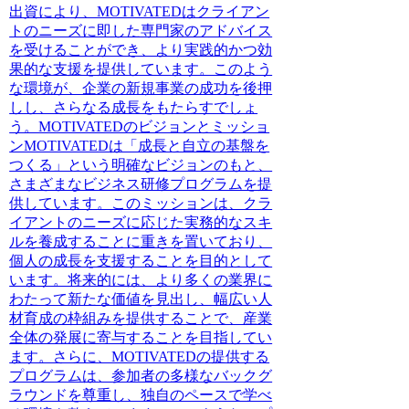
出資により、MOTIVATEDはクライアン
トのニーズに即した専門家のアドバイス
を受けることができ、より実践的かつ効
果的な支援を提供しています。このよう
な環境が、企業の新規事業の成功を後押
しし、さらなる成長をもたらすでしょ
う。MOTIVATEDのビジョンとミッショ
ンMOTIVATEDは「成長と自立の基盤を
つくる」という明確なビジョンのもと、
さまざまなビジネス研修プログラムを提
供しています。このミッションは、クラ
イアントのニーズに応じた実務的なスキ
ルを養成することに重きを置いており、
個人の成長を支援することを目的として
います。将来的には、より多くの業界に
わたって新たな価値を見出し、幅広い人
材育成の枠組みを提供することで、産業
全体の発展に寄与することを目指してい
ます。さらに、MOTIVATEDの提供する
プログラムは、参加者の多様なバックグ
ラウンドを尊重し、独自のペースで学べ