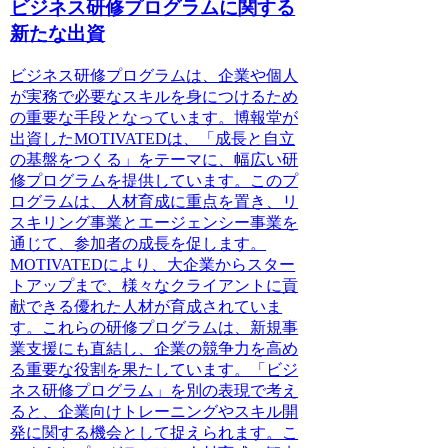
ビジネス研修プログラムに関する
新たな出資
ビジネス研修プログラムは、企業や個人
が実務で必要なスキルを身につけるため
の重要な手段となっています。博報堂が
出資したMOTIVATEDは、「成長と自立
の基盤をつくる」をテーマに、幅広い研
修プログラムを提供しています。このプ
ログラムは、人材育成に重点を置き、リ
スキリング事業とエージェンシー事業を
通じて、参加者の成長を促します。
MOTIVATEDにより、大企業からスター
トアップまで、様々なクライアントに貢
献できる優れた人材が育成されていま
す。これらの研修プログラムは、新規事
業支援にも直結し、企業の競争力を高め
る重要な役割を果たしています。「ビジ
ネス研修プログラム」を別の表現で考え
ると、企業向けトレーニングやスキル開
発に関する機会として捉えられます。こ