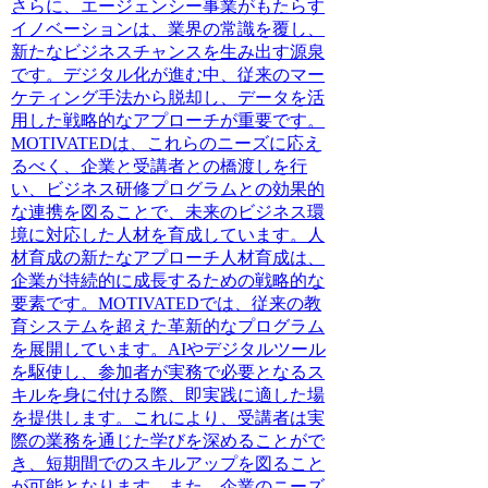
さらに、エージェンシー事業がもたらす
イノベーションは、業界の常識を覆し、
新たなビジネスチャンスを生み出す源泉
です。デジタル化が進む中、従来のマー
ケティング手法から脱却し、データを活
用した戦略的なアプローチが重要です。
MOTIVATEDは、これらのニーズに応え
るべく、企業と受講者との橋渡しを行
い、ビジネス研修プログラムとの効果的
な連携を図ることで、未来のビジネス環
境に対応した人材を育成しています。人
材育成の新たなアプローチ人材育成は、
企業が持続的に成長するための戦略的な
要素です。MOTIVATEDでは、従来の教
育システムを超えた革新的なプログラム
を展開しています。AIやデジタルツール
を駆使し、参加者が実務で必要となるス
キルを身に付ける際、即実践に適した場
を提供します。これにより、受講者は実
際の業務を通じた学びを深めることがで
き、短期間でのスキルアップを図ること
が可能となります。また、企業のニーズ