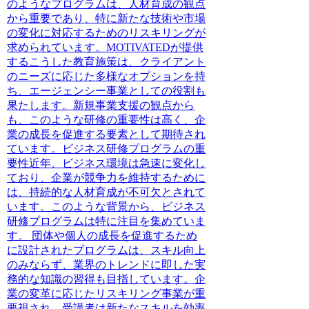
のようなプログラムは、人材育成の観点
から重要であり、特に新たな技術や市場
の変化に対応するためのリスキリングが
求められています。MOTIVATEDが提供
するこうした教育施策は、クライアント
のニーズに応じた多様なオプションを持
ち、エージェンシー事業としての役割も
果たします。新規事業支援の観点から
も、このような研修の重要性は高く、企
業の成長を促進する要素として期待され
ています。ビジネス研修プログラムの重
要性近年、ビジネス環境は急速に変化し
ており、企業が競争力を維持するために
は、持続的な人材育成が不可欠とされて
います。このような背景から、ビジネス
研修プログラムは特に注目を集めていま
す。 団体や個人の成長を促進するため
に設計されたプログラムは、スキル向上
のみならず、業界のトレンドに即した実
務的な知識の習得も目指しています。企
業の変革に応じたリスキリング事業が重
要視され、受講者は新たなスキルを効率