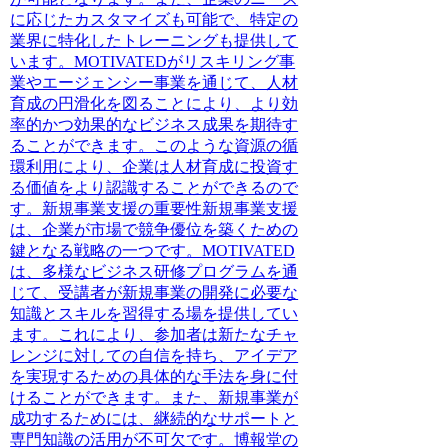
に応じたカスタマイズも可能で、特定の
業界に特化したトレーニングも提供して
います。MOTIVATEDがリスキリング事
業やエージェンシー事業を通じて、人材
育成の円滑化を図ることにより、より効
率的かつ効果的なビジネス成果を期待す
ることができます。このような資源の循
環利用により、企業は人材育成に投資す
る価値をより認識することができるので
す。新規事業支援の重要性新規事業支援
は、企業が市場で競争優位を築くための
鍵となる戦略の一つです。MOTIVATED
は、多様なビジネス研修プログラムを通
じて、受講者が新規事業の開発に必要な
知識とスキルを習得する場を提供してい
ます。これにより、参加者は新たなチャ
レンジに対しての自信を持ち、アイデア
を実現するための具体的な手法を身に付
けることができます。また、新規事業が
成功するためには、継続的なサポートと
専門知識の活用が不可欠です。博報堂の