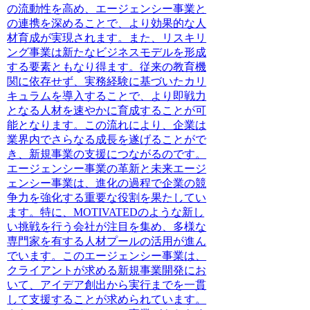
の流動性を高め、エージェンシー事業と
の連携を深めることで、より効果的な人
材育成が実現されます。また、リスキリ
ング事業は新たなビジネスモデルを形成
する要素ともなり得ます。従来の教育機
関に依存せず、実務経験に基づいたカリ
キュラムを導入することで、より即戦力
となる人材を速やかに育成することが可
能となります。この流れにより、企業は
業界内でさらなる成長を遂げることがで
き、新規事業の支援につながるのです。
エージェンシー事業の革新と未来エージ
ェンシー事業は、進化の過程で企業の競
争力を強化する重要な役割を果たしてい
ます。特に、MOTIVATEDのような新し
い挑戦を行う会社が注目を集め、多様な
専門家を有する人材プールの活用が進ん
でいます。このエージェンシー事業は、
クライアントが求める新規事業開発にお
いて、アイデア創出から実行までを一貫
して支援することが求められています。